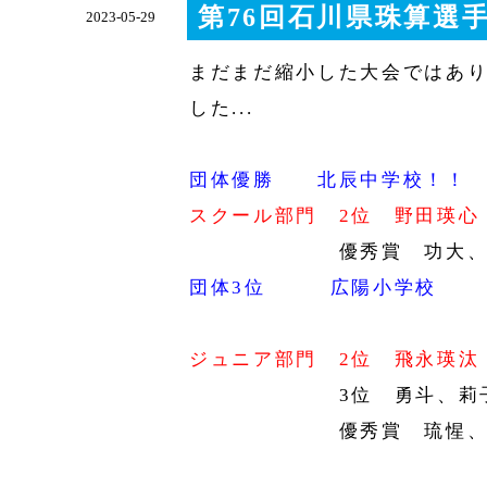
第76回石川県珠算選
2023-05-29
まだまだ縮小した大会ではあ
した...
団体優勝 北辰中学校！！
スクール部門 2位 野田瑛心
優秀賞 功大、昂芽、
団体3位 広陽小学校
ジュニア部門 2位 飛永瑛汰
3位 勇斗、莉子
優秀賞 琉惺、希乃
ー以