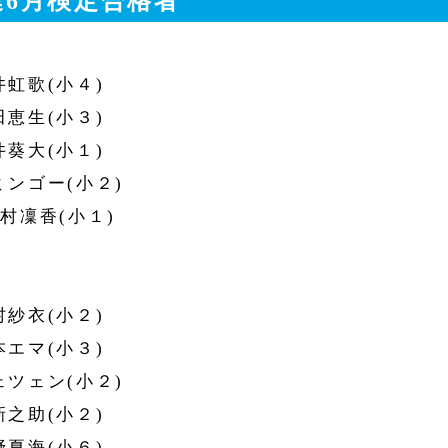
連6月検定合格者
井虹歌(小４)
田恵生(小３)
井葵大(小１)
ミンゴー(小２)
北村凜香(小１)
村紗衣(小２)
本エマ(小３)
ェツェン(小２)
新之助(小２)
野夏海(小６)