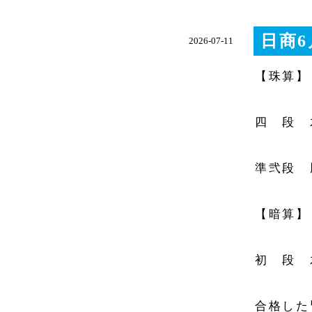
日商6
2026-07-11
【珠算】
四 段 
準弐段 
【暗算】
初 段 
合格した