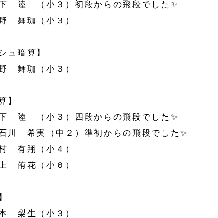
下 陸 （小３）初段からの飛段でした✨
野 舞珈（小３）
シュ暗算】
野 舞珈（小３）
算】
下 陸 （小３）四段からの飛段でした✨
石川 希実（中２）準初からの飛段でした✨
村 有翔（小４）
上 侑花（小６）
】
澤本 梨生（小３）