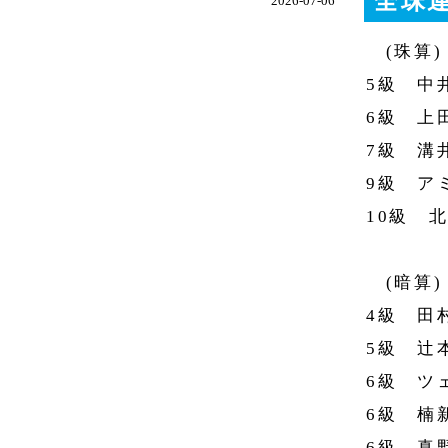
全珠
2026-07-06
(珠算)
5級 中
6級 上
7級 溝
9級 ア
10級 
(暗算)
4級 田
5級 辻
6級 ツ
6級 楠
6級 真