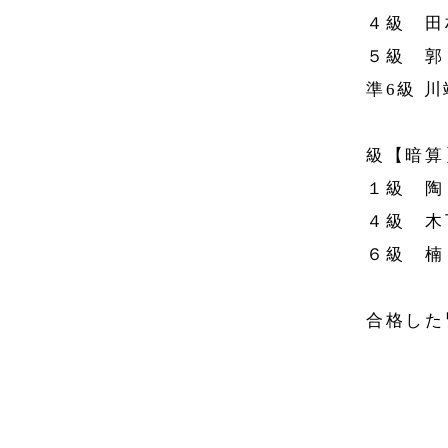
４級 田
５級 
準6級 
級【暗算
１級 
４級 
６級 楠
合格した