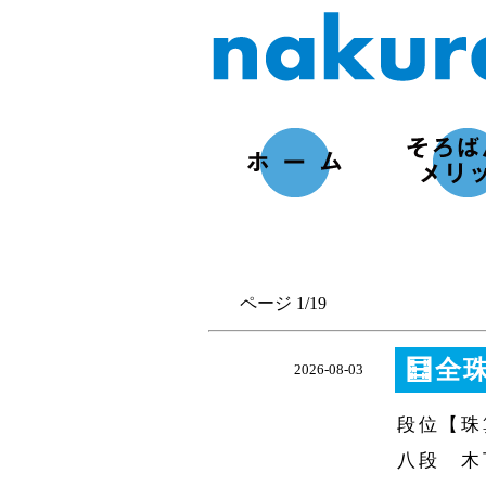
ページ 1/19
🧮全
2026-08-03
段位【珠
八段 木