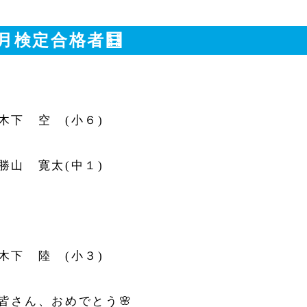
月検定合格者🧮
木下 空 (小６)
勝山 寛太(中１)
木下 陸 (小３)
皆さん、おめでとう🌸