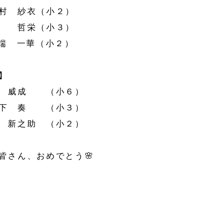
村 紗衣（小２）
郭 哲栄（小３）
川端 一華（小２）
】
陶 威成 （小６）
木下 奏 （小３）
 新之助 （小２）
皆さん、おめでとう🌸