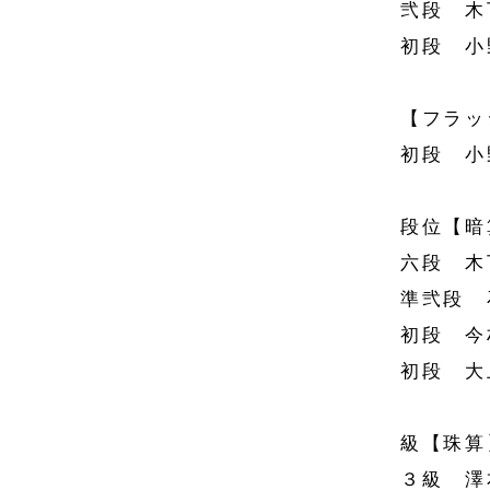
弐段 木
初段 小
【フラッ
初段 小
段位【暗
六段 木
準弐段 
初段 今
初段 大
級【珠算
３級 