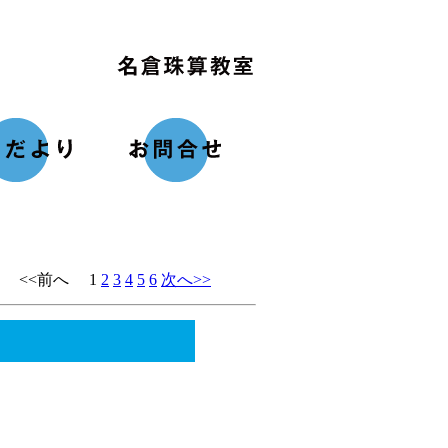
<<前へ 1
2
3
4
5
6
次へ>>