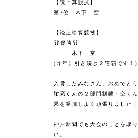
【読上算競技】
第3位 木下 空
【読上暗算競技】
🏆️優勝🏆️
木下 空
(昨年に引き続き２連覇です！)
入賞したみなさん、おめでとう✨
祐亮くんの２部門制覇・空く
果を発揮しよく頑張りました
神戸新聞でも大会のことを取
い。