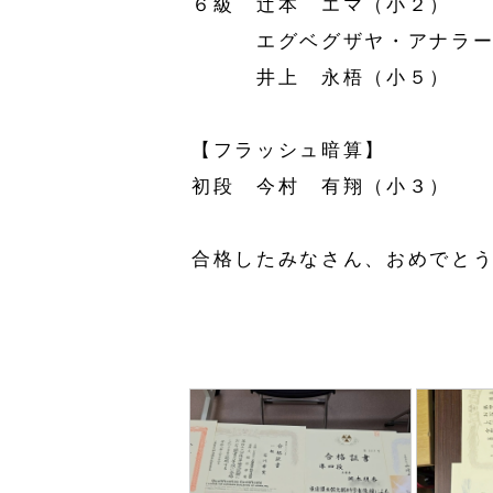
６級 辻󠄀本 エマ（小２）
エグベグザヤ・アナラー
井上 永梧（小５）
【フラッシュ暗算】
初段 今村 有翔（小３）
合格したみなさん、おめでとう