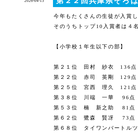
第２２回兵庫県そろば
2026-04-13
今年もたくさんの生徒が入賞
そのうちトップ10入賞者は４
【小学校１年生以下の部】
第２１位 田村 紗衣 136点
第２２位 赤司 英剛 129点
第２５位 宮西 理久 121点
第３８位 川端 一華 96点
第５３位 楠 新之助 81点
第６２位 鷺森 賢冴 73点
第６８位 タイワンバートルツ