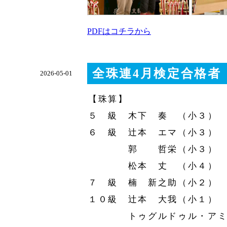
PDFはコチラから
全珠連4月検定合格者
2026-05-01
【珠算】
５ 級 木下 奏 （小３）
６ 級 辻󠄀本 エマ（小３）
郭 哲栄（小３）
松本 丈 （小４）
７ 級 楠 新之助（小２）
１０級 辻󠄀本 大我（小１）
トゥグルドゥル・アミン