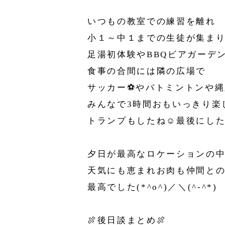
いつもの教室での練習を離れ
小１～中１までの生徒が集ま
足湯初体験やBBQビアガーデ
食事の合間には隣の広場で
サッカー⚽️やバトミントンや
みんなで3時間おもいっきり楽
トランプもしたね☺最後にしたゲ
夕日が最高なロケーションの
天気にも恵まれお肉も仲間と
最高でした(*^o^)／＼(^-^*)
🍖後日談まとめ🍖