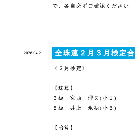
で、各自必ずご確認ください
全珠連２月３月検定
2026-04-21
《２月検定》
【珠算】
６級 宮西 理久(小１)
８級 井上 永梧(小５)
【暗算】