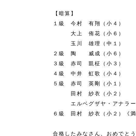
【暗算】
１級 今村 有翔（小４）
大上 侑花（小６）
玉川 雄理（中１）
２級 陶 威成（小６）
３級 赤司 凱柾（小３）
４級 中井 虹歌（小４）
５級 赤司 英剛（小１）
田村 紗衣（小２）
エルベグザヤ・アナラー
６級 田村 紗衣（小２）《
合格したみなさん、おめでとう