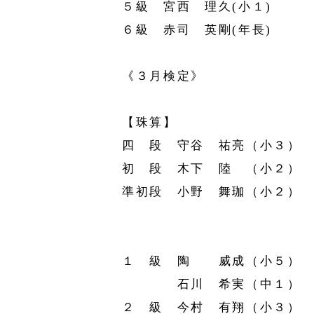
５級 宮西 理久(小１)
６級 赤司 英剛(年長)
《３月検定》
【珠算】
四 段 守谷 祐亮（小３）
初 段 木下 陸 （小２）
準初段 小野 舞珈（小２）
１ 級 陶 威成（小５）
石川 希実（中１）
２ 級 今村 有翔（小３）