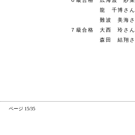
６級合格 広海渡 紗菜さ
龍 千博さん(小
難波 美海さん(
７級合格 大西 玲さん(
森田 結翔さん(小
ページ 15/35