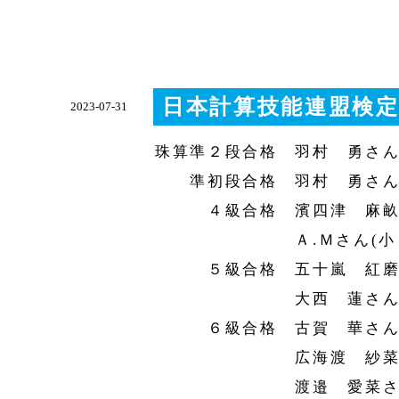
日本計算技能連盟検定
2023-07-31
珠算準２段合格 羽村 勇さん
準初段合格 羽村 勇さん(
４級合格 濱四津 麻畝さ
Ａ.Ｍさん(小２
５級合格 五十嵐 紅磨さ
大西 蓮さん(小
６級合格 古賀 華さん(
広海渡 紗菜さん
渡邉 愛菜さん(