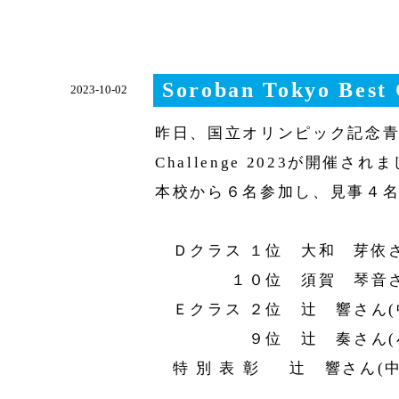
Soroban Tokyo Best 
2023-10-02
昨日、国立オリンピック記念青少年総
Challenge 2023が開催され
本校から６名参加し、見事４
Ｄクラス １位 大和 芽依さ
１０位 須賀 琴音さん
Ｅクラス ２位 辻 響さん(
９位 辻󠄀 奏さん(小
特 別 表 彰 辻󠄀 響さん(