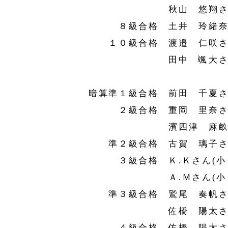
秋山 悠翔さん(
８級合格 土井 玲緒奈さ
１０級合格 渡邉 仁咲さん
田中 颯大さん(小
暗算準１級合格 前田 千夏さ
２級合格 重岡 里奈さん
濱四津 麻畝さん
準２級合格 古賀 璃子さん
３級合格 Ｋ.Ｋさん(小
Ａ.Ｍさん(小２
準３級合格 鷲尾 奏帆さん
佐橋 陽太さん(
４級合格 佐橋 陽太さん