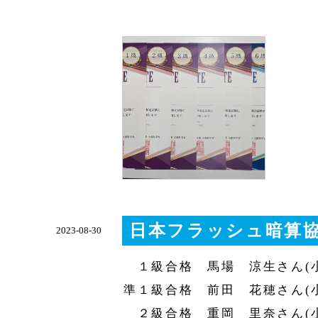
日本フラッシュ暗算協
2023-08-30
１級合格 馬場 涼生さん(小
準１級合格 前田 花穂さん(
２級合格 重岡 里奈さん(小