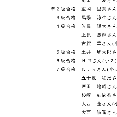
前田 千夏さん(年
準２級合格 重岡 里奈さん(
３級合格 馬場 涼生さん(
４級合格 佐橋 陽太さん(
上原 凰輝さん(小
古賀 華さん(小
５級合格 土井 琥太郎さん
６級合格 Ｈ.Hさん(小２
７級合格 Ｋ．Ｋさん(小５
五十嵐 紅磨さん(
戸田 地昭さん(小
杉崎 結依香さん(
大西 蓮さん(小
大西 詩遥さん(年