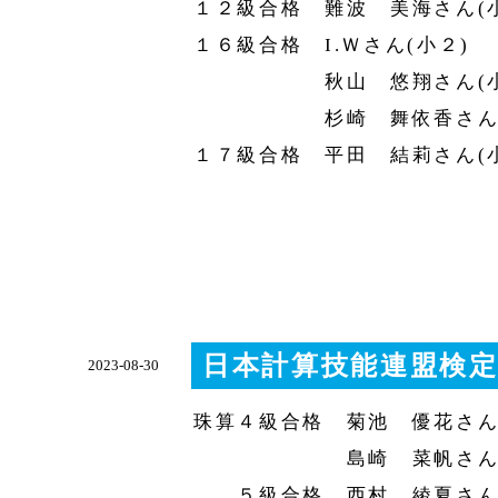
１２級合格 難波 美海さん(
１６級合格 I.Ｗさん(小２)
秋山 悠翔さん(小
杉崎 舞依香さん(
１７級合格 平田 結莉さん(
日本計算技能連盟検定
2023-08-30
珠算４級合格 菊池 優花さん
島崎 菜帆さん(
５級合格 西村 綾夏さん(