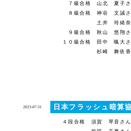
７級合格 山北 夏子さ
８級合格 神谷 文誠さん
土井 玲緒奈さん
９級合格 秋山 悠翔さん
１０級合格 田中 颯大さん
杉崎 舞依香
日本フラッシュ暗算協
2023-07-31
４段合格 須賀 琴音さん(