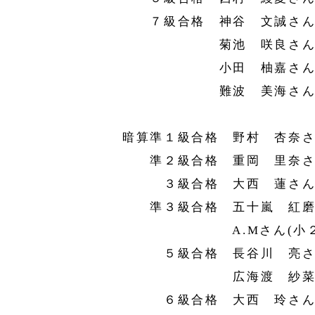
７級合格 神谷 文誠さん(
菊池 咲良さん(小
小田 柚嘉さん(小
難波 美海さん(小
暗算準１級合格 野村 杏奈さ
準２級合格 重岡 里奈さん
３級合格 大西 蓮さん(
準３級合格 五十嵐 紅磨さ
A.Mさん(小２
５級合格 長谷川 亮さん
広海渡 紗菜さん
６級合格 大西 玲さん(