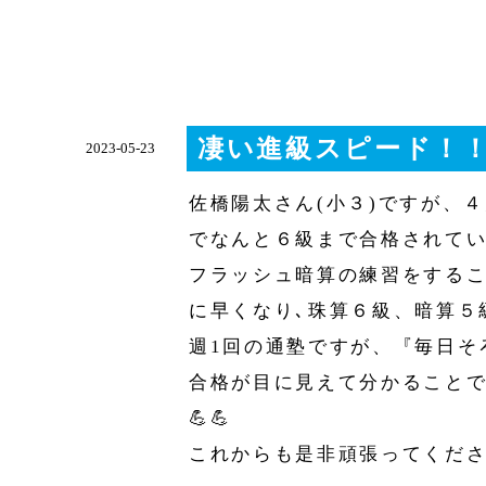
凄い進級スピード！
2023-05-23
佐橋陽太さん(小３)ですが、
でなんと６級まで合格されて
フラッシュ暗算の練習をする
に早くなり､珠算６級、暗算５
週1回の通塾ですが、『毎日そ
合格が目に見えて分かること
💪💪
これからも是非頑張ってくださ