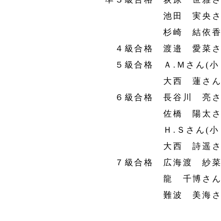
池田 実央さん(
杉崎 結依香さん
４級合格 渡邉 愛菜さん
５級合格 Ａ.Ｍさん(小
大西 蓮さん(小
６級合格 長谷川 亮さん
佐橋 陽太さん(
Ｈ.Ｓさん(小３
大西 詩遥さん(
７級合格 広海渡 紗菜さ
龍 千博さん(小
難波 美海