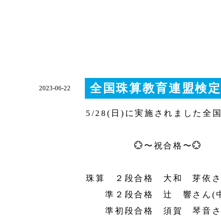
全国珠算教育連盟検
2023-06-22
5/28(日)に実施されました
💮〜祝合格〜💮
珠算 ２段合格 大和 芽依さ
準２段合格 辻 響さん(中
準初段合格 須賀 琴音さん