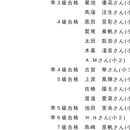
準３級合格 菊池 優花さん(
馬場 涼生さん(小
４級合格 黒田 晃彩さん(小
鷲尾 奏帆さん(小
太田 凱崇さん(小
木暮 凜音さん
Ａ.Ｍさん(小２)
準４級合格 古賀 華さん(小
５級合格 上原 凰輝さん(小
佐橋 陽太さん(小
渡邉 愛菜さん(小
準５級合格 池田 実央さん(
準６級合格 Ｈ.Ｈさん(小２
７級合格 島崎 菜帆さん(小