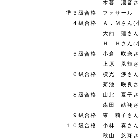
木暮 凜音さん(
準３級合格 フォサール カ
４級合格 Ａ．Ｍさん(小
大西 蓮さん(小
Ｈ．Ｈさん(小
５級合格 小倉 咲奈さん
上原 凰輝さん(
６級合格 横光 渉さん(
菊池 咲良さん(
８級合格 山北 夏子さん
森田 結翔さん(小
９級合格 東 莉子さん(
１０級合格 小林 奏さん(
秋山 悠翔さん(小