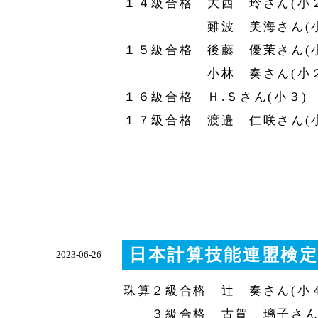
１４級合格 大西 玲さん(小
難波 美海さん(小
１５級合格 後藤 優茉さん(
小林 奏さん(
１６級合格 Ｈ.Ｓさん(小３)
１７級合格 渡邉 仁咲さん(
日本計算技能連盟検定
2023-06-26
珠算２級合格 辻 奏さん(小
３級合格 古賀 璃子さん(