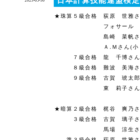
日本計算技能連盟検定
2023-05-30
★珠算５級合格 荻原 世雅さ
フォサール カシア
島崎 菜帆さん(
Ａ.Ｍさん(小２
７級合格 龍 千博さん(
８級合格 難波 美海さん
９級合格 古賀 琥太郎さ
東 莉子さん(小
★暗算２級合格 梶谷 爽乃さ
３級合格 古賀 璃子さん
馬場 涼生さん(
準３級合格 荻原 世雅さん