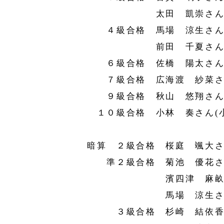
太田 凱崇さん(小
４級合格 馬場 涼生さん(
前田 千夏さん(年
６級合格 佐橋 陽太さん(
７級合格 広海渡 紗菜さん
９級合格 秋山 悠翔さん(
１０級合格 小林 奏さん(小
暗算 ２級合格 桜庭 颯大さ
準２級合格 菊池 優花さん
濱四津 麻畝さん
馬場 涼生さん(
３級合格 杉崎 結依香さ