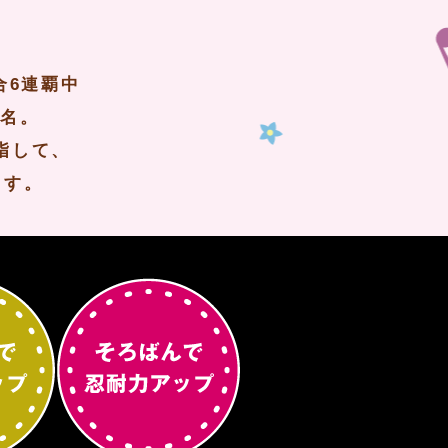
合6連覇中
9名。
指して、
ます。