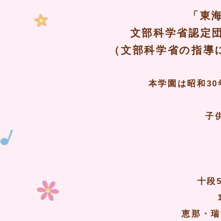
「東
文部科学省認定
（文部科学省の指導
本学園は昭和3
子
十段
恵那・瑞