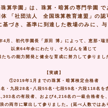
海珠算学園」は、珠算・暗算の専門学園 で
団体 「社団法人 全国珠算教育連盟」の認
に基づき、基準に到達した教場のみに、与
0年4月、初代学園長「原田 博」によって、恵那･瑞
以来64年余にわたり、そろばんを通じて
供たちの能力開発と健全な育成に努力して参りまし
【実績】
①2019年1月までの珠算・暗算検定合格者
5名・九段28名･八段55名･七段59名･六段118名を
1,303名の有段者、および4,216名の一級合格者を
浪の両市に輩出して参りました。(延べ人数ではあ