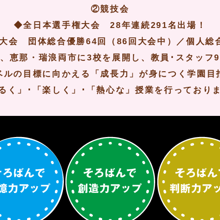
②競技会
◆全日本選手権大会 28年連続291名出場！
大会 団体総合優勝64回（86回大会中）／個人総
、恵那・瑞浪両市に3校を展開し、教員･スタッフ
ベルの目標に向かえる「成長力」が身につく学園目
るく」･「楽しく」･「熱心な」授業を行っており