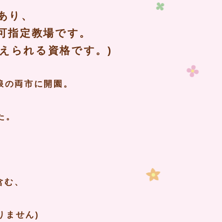
あり、
可指定教場です。
えられる資格です。)
浪の両市に開園。
た。
含む、
、
りません)